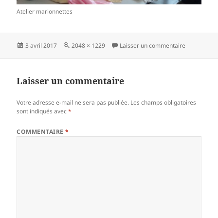
Atelier marionnettes
Publié
Taille
sur 79 atel
3 avril 2017
2048 × 1229
Laisser un commentaire
le
réelle
Laisser un commentaire
Votre adresse e-mail ne sera pas publiée.
Les champs obligatoires
sont indiqués avec
*
COMMENTAIRE
*