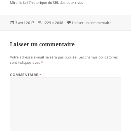
Mireille fait l’historique du SEL des deux rives
Publié
Taille
sur 74 dima
3 avril 2017
1229 × 2048
Laisser un commentaire
le
réelle
Laisser un commentaire
Votre adresse e-mail ne sera pas publiée.
Les champs obligatoires
sont indiqués avec
*
COMMENTAIRE
*