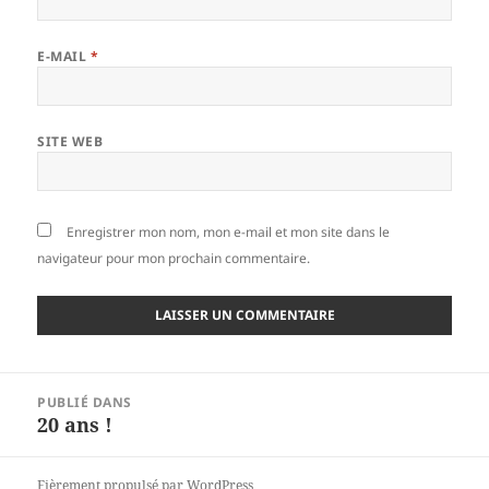
E-MAIL
*
SITE WEB
Enregistrer mon nom, mon e-mail et mon site dans le
navigateur pour mon prochain commentaire.
Navigation
PUBLIÉ DANS
de
20 ans !
l’article
Fièrement propulsé par WordPress