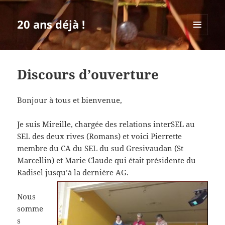
20 ans déjà !
MENU
ET
WIDGETS
Discours d’ouverture
Bonjour à tous et bienvenue,
Je suis Mireille, chargée des relations interSEL au
SEL des deux rives (Romans) et voici Pierrette
membre du CA du SEL du sud Gresivaudan (St
Marcellin) et Marie Claude qui était présidente du
Radisel jusqu’à la dernière AG.
Nous
somme
s